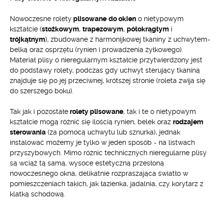
Nowoczesne rolety
plisowane
do okien
o nietypowym
kształcie (
stożkowym
,
trapezowym
,
półokrągłym
i
trójkątnym
), zbudowane z harmonijkowej tkaniny z uchwytem-
belką oraz osprzętu (rynien i prowadzenia żyłkowego).
Materiał plisy o nieregularnym kształcie przytwierdzony jest
do podstawy rolety, podczas gdy uchwyt sterujący tkaniną
znajduje się po jej przeciwnej, krótszej stronie (roleta zwija się
do szerszego boku).
Tak jak i pozostałe
rolety plisowane
, tak i te o nietypowym
kształcie mogą różnić się ilością rynien, belek oraz
rodzajem
sterowania
(za pomocą uchwytu lub sznurka), jednak
instalować możemy je tylko w jeden sposób - na listwach
przyszybowych. Mimo różnic technicznych nieregularne plisy
są wciąż tą samą, wysoce estetyczną przesłoną
nowoczesnego okna, delikatnie rozpraszająca światło w
pomieszczeniach takich, jak łazienka, jadalnia, czy korytarz z
klatką schodową.