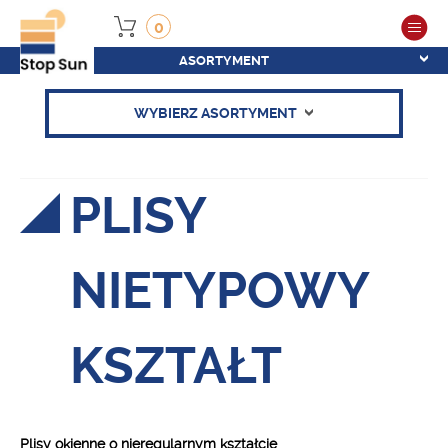
0
ASORTYMENT
WYBIERZ ASORTYMENT
PLISY
NIETYPOWY
KSZTAŁT
Plisy okienne o nieregularnym kształcie