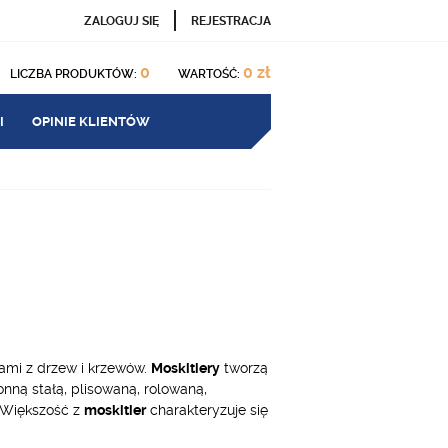
ZALOGUJ SIĘ
REJESTRACJA
0
0 zł
LICZBA PRODUKTÓW:
WARTOŚĆ:
I
OPINIE KLIENTÓW
dami z drzew i krzewów.
Moskitiery
tworzą
onną stałą, plisowaną, rolowaną,
 Większość z
moskitier
charakteryzuje się