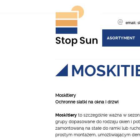
email:
s
ASORTYMENT
MOSKITI
Moskitiery
Ochronne siatki na okna i drzwi
Moskitiery
to szczególnie ważna w sezoni
grupy dopasowane do rodzaju okien i po
zamontowaną na stałe do ramki lub ruc
prostym montażem, umożliwiającym demon