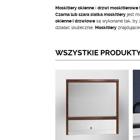
Moskitiery okienne
i
drzwi moskitierowe
Czarna lub szara siatka moskitiery
jest m
okienne i drzwiowe
są wykonane tak, by z
działać skutecznie.
Moskitiery
znajdujące 
WSZYSTKIE PRODUKT