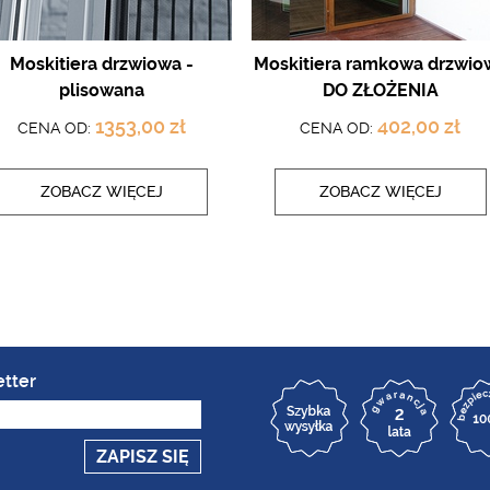
Moskitiera drzwiowa -
Moskitiera ramkowa drzwio
plisowana
DO ZŁOŻENIA
1353,00 zł
402,00 zł
CENA OD:
CENA OD:
ZOBACZ WIĘCEJ
ZOBACZ WIĘCEJ
tter