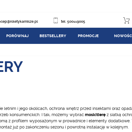
klep@roletykarnisze.pl
tel: 500119005
PORÓWNAJ
BESTSELLERY
PROMOCJE
NOWOŚC
ERY
e letnim i jego okolicach, ochrona wnętrz przed insektami oraz opa
trzeb konsumenckich. I tak, możemy wybrać
moskitierę
z siatką ochr
homą z profilem wyposażonym w prowadnice i elementy dodatkowe.
taż już po zakończeniu sezonu i powrotną instalację w kolejnym.