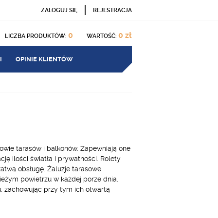
ZALOGUJ SIĘ
REJESTRACJA
0
0 zł
LICZBA PRODUKTÓW:
WARTOŚĆ:
I
OPINIE KLIENTÓW
dowie tarasów i balkonów. Zapewniają one
ę ilości światła i prywatności. Rolety
łatwą obsługę. Żaluzje tarasowe
ieżym powietrzu w każdej porze dnia.
u, zachowując przy tym ich otwartą