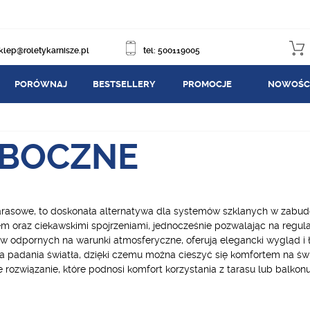
klep@roletykarnisze.pl
tel: 500119005
PORÓWNAJ
BESTSELLERY
PROMOCJE
NOWOŚC
 BOCZNE
e tarasowe, to doskonała alternatywa dla systemów szklanych w zabu
 oraz ciekawskimi spojrzeniami, jednocześnie pozwalając na regulacj
w odpornych na warunki atmosferyczne, oferują elegancki wygląd i 
a padania światła, dzięki czemu można cieszyć się komfortem na św
 rozwiązanie, które podnosi komfort korzystania z tarasu lub balkon