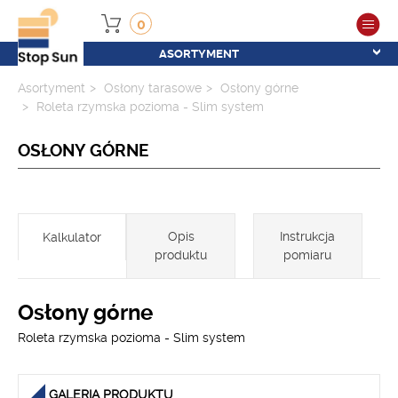
0
ASORTYMENT
Asortyment
Osłony tarasowe
Osłony górne
Roleta rzymska pozioma - Slim system
OSŁONY GÓRNE
Opis
Instrukcja
Kalkulator
produktu
pomiaru
Osłony górne
Roleta rzymska pozioma - Slim system
GALERIA PRODUKTU